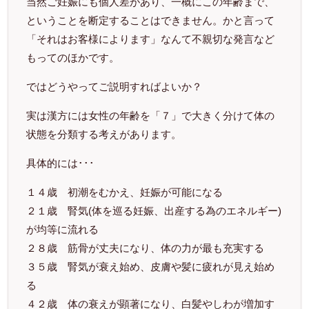
当然ご妊娠にも個人差があり、一概にこの年齢まで、
ということを断定することはできません。かと言って
「それはお客様によります」なんて不親切な発言など
もってのほかです。
ではどうやってご説明すればよいか？
実は漢方には女性の年齢を「７」で大きく分けて体の
状態を分類する考えがあります。
具体的には･･･
１４歳 初潮をむかえ、妊娠が可能になる
２１歳 腎気(体を巡る妊娠、出産する為のエネルギー)
が均等に流れる
２８歳 筋骨が丈夫になり、体の力が最も充実する
３５歳 腎気が衰え始め、皮膚や髪に疲れが見え始め
る
４２歳 体の衰えが顕著になり、白髪やしわが増加す