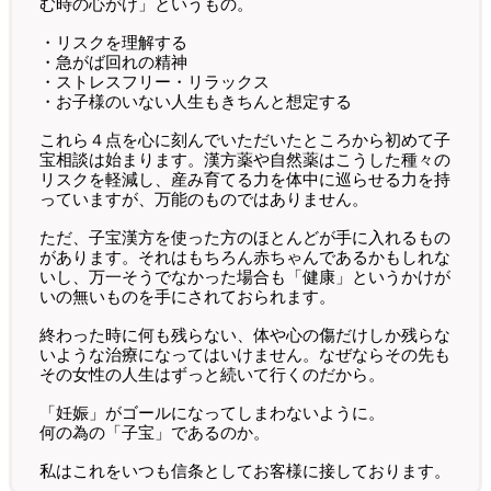
む時の心がけ」というもの。
・リスクを理解する
・急がば回れの精神
・ストレスフリー・リラックス
・お子様のいない人生もきちんと想定する
これら４点を心に刻んでいただいたところから初めて子
宝相談は始まります。漢方薬や自然薬はこうした種々の
リスクを軽減し、産み育てる力を体中に巡らせる力を持
っていますが、万能のものではありません。
ただ、子宝漢方を使った方のほとんどが手に入れるもの
があります。それはもちろん赤ちゃんであるかもしれな
いし、万一そうでなかった場合も「健康」というかけが
いの無いものを手にされておられます。
終わった時に何も残らない、体や心の傷だけしか残らな
いような治療になってはいけません。なぜならその先も
その女性の人生はずっと続いて行くのだから。
「妊娠」がゴールになってしまわないように。
何の為の「子宝」であるのか。
私はこれをいつも信条としてお客様に接しております。