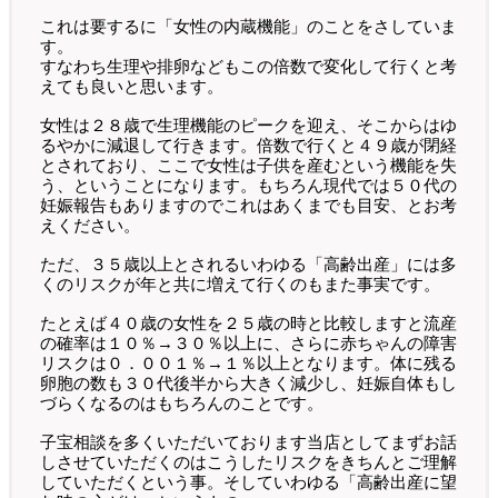
これは要するに「女性の内蔵機能」のことをさしていま
す。
すなわち生理や排卵などもこの倍数で変化して行くと考
えても良いと思います。
女性は２８歳で生理機能のピークを迎え、そこからはゆ
るやかに減退して行きます。倍数で行くと４９歳が閉経
とされており、ここで女性は子供を産むという機能を失
う、ということになります。もちろん現代では５０代の
妊娠報告もありますのでこれはあくまでも目安、とお考
えください。
ただ、３５歳以上とされるいわゆる「高齢出産」には多
くのリスクが年と共に増えて行くのもまた事実です。
たとえば４０歳の女性を２５歳の時と比較しますと流産
の確率は１０％→３０％以上に、さらに赤ちゃんの障害
リスクは０．００１％→１％以上となります。体に残る
卵胞の数も３０代後半から大きく減少し、妊娠自体もし
づらくなるのはもちろんのことです。
子宝相談を多くいただいております当店としてまずお話
しさせていただくのはこうしたリスクをきちんとご理解
していただくという事。そしていわゆる「高齢出産に望