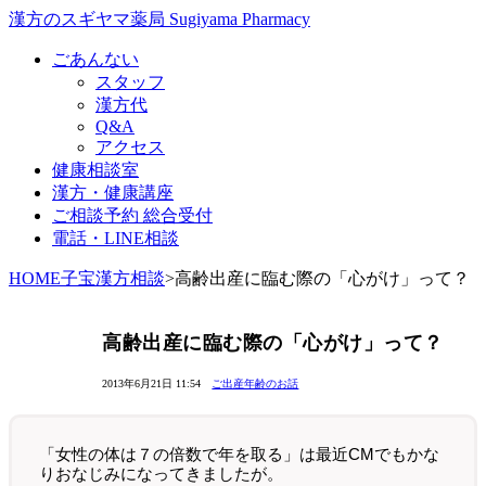
漢方のスギヤマ薬局 Sugiyama Pharmacy
ごあんない
スタッフ
漢方代
Q&A
アクセス
健康相談室
漢方・健康講座
ご相談予約 総合受付
電話・LINE相談
HOME
子宝漢方相談
>
高齢出産に臨む際の「心がけ」って？
高齢出産に臨む際の「心がけ」って？
2013年6月21日 11:54
ご出産年齢のお話
「女性の体は７の倍数で年を取る」は最近CMでもかな
りおなじみになってきましたが。