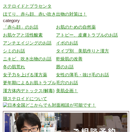
ステロイドとプラセンタ
ほてり、赤ら顔、赤い吹き出物の対策は！
category
「赤ら顔」のお話
お肌のための自然薬
お肌ケアと活性酸素
アトピー、皮膚トラブルのお話
アンチエイジングのお話
イボのお話
シミのお話
タイプ別 美肌作りと漢方
ニキビ、吹き出物のお話
乾燥肌の改善
冬の肌荒れ
唇のお話
女子力を上げる漢方薬
女性の薄毛・抜け毛のお話
更年期によるお肌トラブル
毛穴のお話
漢方体内デトックス(解毒)
美肌企画！
脱ステロイドについて