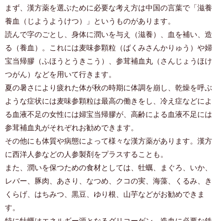
まず、漢方薬を選ぶために必要な考え方は中国の言葉で「滋養
養血（じようようけつ）」というものがあります。
読んで字のごとし、身体に潤いを与え（滋養）、血を補い、造
る（養血）。これには麦味参顆粒（ばくみさんかりゅう）や婦
宝当帰膠（ふほうとうきこう）、参茸補血丸（さんじょうほけ
つがん）などを用いて行きます。
夏の暑さにより疲れた体が秋の時期に体調を崩し、乾燥を呼ぶ
ような症状には麦味参顆粒は最高の働きをし、冷え症などによ
る血液不足の女性には婦宝当帰膠が、高齢による血液不足には
参茸補血丸がそれぞれお勧めできます。
その他にも体質や病態によって様々な漢方薬があります。漢方
に西洋人参などの人参製剤をプラスすることも。
また、潤いを保つための食材としては、牡蠣、まぐろ、いか、
レバー、豚肉、あさり、なつめ、クコの実、海藻、くるみ、き
くらげ、はちみつ、黒豆、ゆり根、山芋などがお勧めできま
す。
特に牡蠣はエネルギー源となるグリコーゲン、造血に必要な鉄