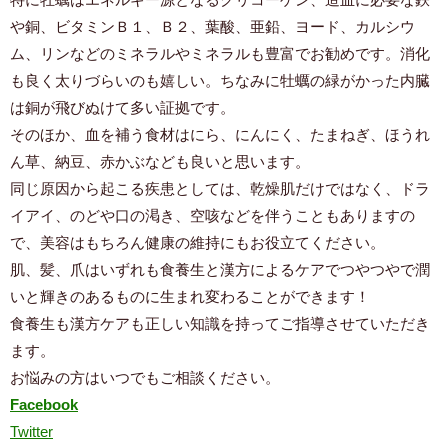
や銅、ビタミンＢ１、Ｂ２、葉酸、亜鉛、ヨード、カルシウ
ム、リンなどのミネラルやミネラルも豊富でお勧めです。消化
も良く太りづらいのも嬉しい。ちなみに牡蠣の緑がかった内臓
は銅が飛びぬけて多い証拠です。
そのほか、血を補う食材はにら、にんにく、たまねぎ、ほうれ
ん草、納豆、赤かぶなども良いと思います。
同じ原因から起こる疾患としては、乾燥肌だけではなく、ドラ
イアイ、のどや口の渇き、空咳などを伴うこともありますの
で、美容はもちろん健康の維持にもお役立てください。
肌、髪、爪はいずれも食養生と漢方によるケアでつやつやで潤
いと輝きのあるものに生まれ変わることができます！
食養生も漢方ケアも正しい知識を持ってご指導させていただき
ます。
お悩みの方はいつでもご相談ください。
Facebook
Twitter