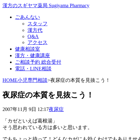
漢方のスギヤマ薬局 Sugiyama Pharmacy
ごあんない
スタッフ
漢方代
Q&A
アクセス
健康相談室
漢方・健康講座
ご相談予約 総合受付
電話・LINE相談
HOME
小児専門相談
>
夜尿症の本質を見抜こう！
夜尿症の本質を見抜こう！
2007年11月 9日 12:17
夜尿症
「カゼといえば葛根湯」
そう思われている方は多いと思います。
でもちょっと待って！どんなカゼにも効くわけでもありませ