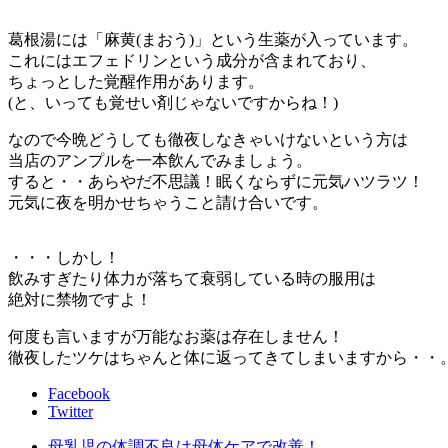
葛根湯には「麻黄(まおう)」という生薬が入っています。
これにはエフェドリンという成分が含まれており、
ちょっとした覚醒作用があります。
(と、いっても覚せい剤じゃないですからね！)
なので今晩どうしても徹夜しなきゃいけないという方は
当店のアンプルを一本飲んでみましょう。
すると・・あらやだ不思議！眠くならずに元気ハツラツ！
元気に夜を明かせちゃうこと請け合いです。
・・・しかし！
飲みすぎたり体力が落ちて衰弱している時の服用は
絶対に禁物ですよ！
何度も言いますが万能なお薬は存在しません！
徹夜したツケはちゃんと体に返ってきてしまいますから・・
Facebook
Twitter
母乳児の体調不良は母体ケアで改善！