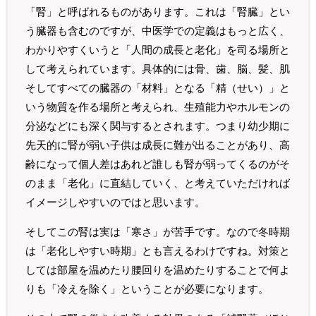
「腎」と呼ばれるものがあります。これは「腎臓」とい
う臓器も含むのですが、中医学での定義はもっと広く、
わかりやすくいうと「人間の成長と老化」を司る場所と
して考えられています。具体的には骨、歯、脳、髪、肌
そしてすべての臓器の「材料」となる「精（せい）」と
いう物質を作る場所と考えられ、生殖能力やホルモンの
分泌などにも深く関与するとされます。つまり幼少期に
先天的に腎が弱い子供は成長に難が出ることがあり、高
齢になって個人差はあれど誰しも腎が弱ってくるのがそ
のまま「老化」に直結していく、と考えていただければ
イメージしやすいのではと思います。
そしてこの腎は実は「寒さ」が苦手です。なので冬時期
は「老化しやすい時期」とも言えるわけですね。対策と
しては部屋を温めたり腰回りを温めたりすることで何よ
りも「冷えを除く」ということが必要になります。