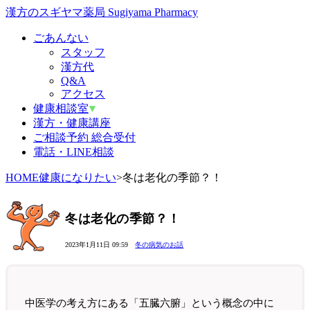
漢方のスギヤマ薬局 Sugiyama Pharmacy
ごあんない
スタッフ
漢方代
Q&A
アクセス
健康相談室
漢方・健康講座
ご相談予約 総合受付
電話・LINE相談
HOME
健康になりたい
>
冬は老化の季節？！
冬は老化の季節？！
2023年1月11日 09:59
冬の病気のお話
中医学の考え方にある「五臓六腑」という概念の中に