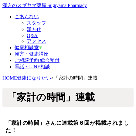
漢方のスギヤマ薬局 Sugiyama Pharmacy
ごあんない
スタッフ
漢方代
Q&A
アクセス
健康相談室
漢方・健康講座
ご相談予約 総合受付
電話・LINE相談
HOME
健康になりたい
>
「家計の時間」連載
「家計の時間」連載
「家計の時間」さんに連載第６回が掲載されまし
た！